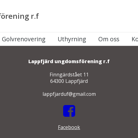
örening r.f
Golvrenovering
Uthyrning
Om oss
Ko
Lappfjärd ungdomsförening r.f
Finngärdstået 11
64300 Lappfjärd
lappfjarduf@gmail.com
Facebook