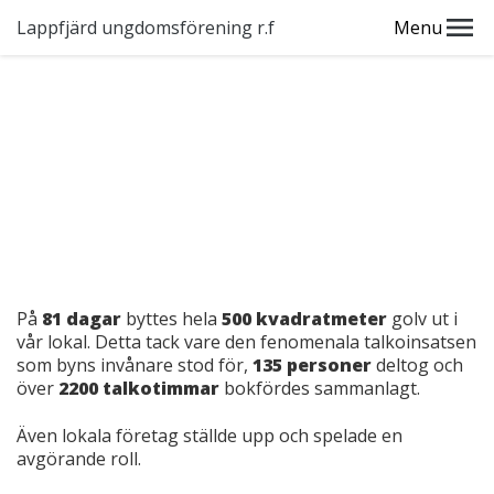
Lappfjärd ungdomsförening r.f
Menu
På
81 dagar
byttes hela
500 kvadratmeter
golv ut i
vår lokal. Detta tack vare den fenomenala talkoinsatsen
som byns invånare stod för,
135 personer
deltog och
över
2200 talkotimmar
bokfördes sammanlagt.
Även lokala företag ställde upp och spelade en
avgörande roll.