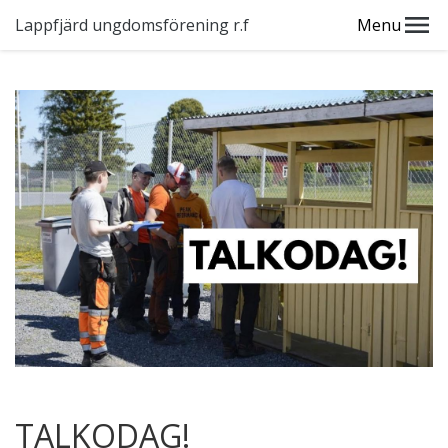
Lappfjärd ungdomsförening r.f
Menu
TALKODAG!