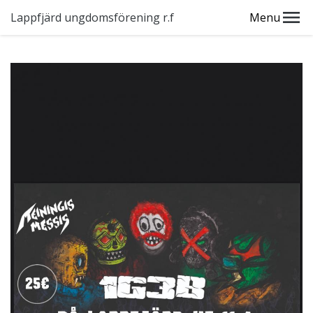
Lappfjärd ungdomsförening r.f
Menu