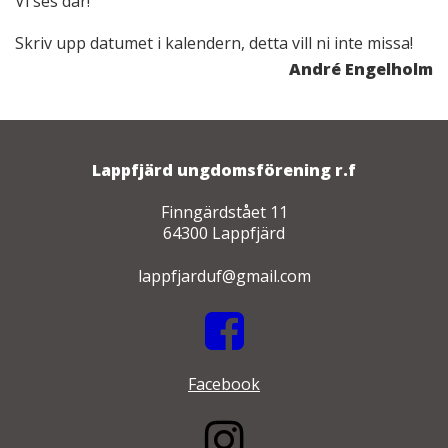
Vi ses där!
Skriv upp datumet i kalendern, detta vill ni inte missa!
André Engelholm
Lappfjärd ungdomsförening r.f
Finngärdstået 11
64300 Lappfjärd
lappfjarduf@gmail.com
Facebook