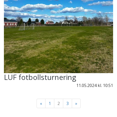
LUF fotbollsturnering
11.05.2024
kl. 10:51
«
1
2
3
»