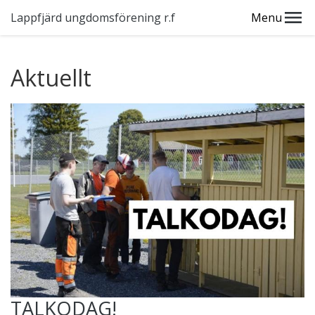
Lappfjärd ungdomsförening r.f
Menu
Aktuellt
TALKODAG!